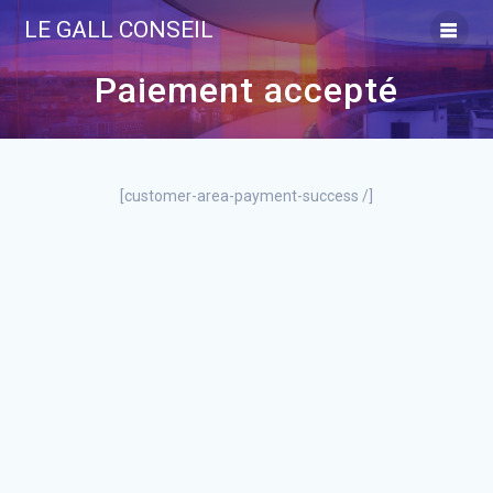
Skip
LE GALL CONSEIL
to
content
Paiement accepté
[customer-area-payment-success /]