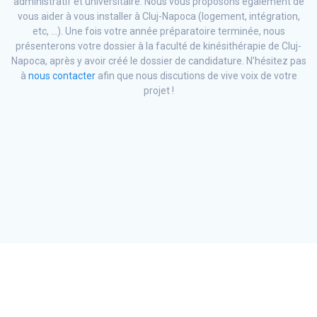
administratif et universitaire. Nous vous proposons également de
vous aider à vous installer à Cluj-Napoca (logement, intégration,
etc, …). Une fois votre année préparatoire terminée, nous
présenterons votre dossier à la faculté de kinésithérapie de Cluj-
Napoca, après y avoir créé le dossier de candidature. N’hésitez pas
à
nous contacter
afin que nous discutions de vive voix de votre
projet !
© 2026 LE GALL CONSEIL. Construit avec WordPress et le
thème
Materialis